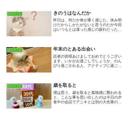
るの考えるのはやめておこうもしこれが
やることがあって休日に止まること無く
楽しんだとしても「ああ、...
きのうはなんだか
ひとりごと
昨日は、何だか体が重く感じた。休み明
けだからしかたがないと思うのだが今回
はいつもとは違った感じの疲れだった。
先週は久々の3連休序盤の2日は車のボデ
ィのボロ隠しなどをして二日目の晩に岡
山と直島、高松に乗り鉄に行ったのが原
因だと思うのだが序盤の...
年末のとある出会い
ひとりごと
読者の皆様あけましておめでとうござい
ます。いかがお過ごしでしょうか、のん
びり過ごされる人、アクティブに過ごす
人といますが自分は、29、30、31と年が
開けるまで狂った様に列車にとび乗り、
大阪、高松、岡山と旅をした。今回の目
的は大阪のアムザで...
歳を取ると
ひとりごと
僕は思う、歳を取ると孤独感に襲われる
と。こんな事を思い出したのは今日の夕
食中の会話でアニキとは別の大先輩の事
が話題に上がったからだ。その先輩は、
50代後半で僕が学生の頃から面識のある
人だ。その人は、障害を持ちながら自分
の家の家計を支えてきた...