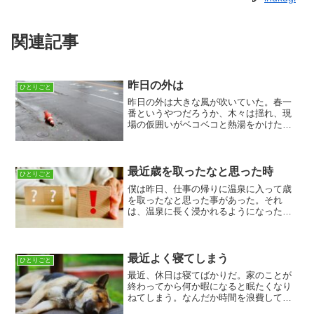
関連記事
昨日の外は
ひとりごと
昨日の外は大きな風が吹いていた。春一
番というやつだろうか、木々は揺れ、現
場の仮囲いがベコベコと熱湯をかけたシ
ンクのような音を鳴らすぐらい大きな風
だった。そして、僕の心にも同じような
風が吹いている、変化というやつか転職
はとりあえず面接のような...
最近歳を取ったなと思った時
ひとりごと
僕は昨日、仕事の帰りに温泉に入って歳
を取ったなと思った事があった。それ
は、温泉に長く浸かれるようになったか
らだ。まあ、冬だからという事もあるけ
れど、ここ最近、体が温泉で徐々に温ま
っていく感覚が心地よく感じ「ああ、ま
だ出たくない」と思うように...
最近よく寝てしまう
ひとりごと
最近、休日は寝てばかりだ。家のことが
終わってから何か暇になると眠たくなり
ねてしまう。なんだか時間を浪費してい
るようで損した気分になるがそれを考え