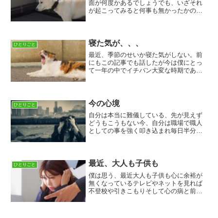
面が何度かあるでしょうでも、いざそれ
が起こってみると何事も無かったかのよ
うに過ぎていき自分は何を考え込んでい
たのかとバカバカしくなることがある昨
日そんな事があったどんな事かはあえて
言わないようにしておく語...
寝た気が、、、
ひとりごと
最近、季節のせいか寝た気がしない。前
にもこの記事でも話したが今は僕にとっ
て一年の中でイチバン大変な時期であ
り、つらいのは分かるけれど別にできな
いならできないで開き直って迂回しなが
ら生きて行くかもしくは、側線に入り信
号待ちをするのもよいだろう...
今の心境
ひとりごと
自分は本当に難儀している、先が見えず
どうもこうもない今、自分は職場で職人
としての事を強く叩き込まれ毎日半分悩
むような日々が続いている。でも、それ
は報酬をもらっている以上避けては通れ
ない道であるのは重々わかっているけれ
ど、今自身の中で問題にな...
最近、大人も子供も
ひとりごと
僕は思う、最近大人も子供も心に余裕が
無くなっているテレビやネットを見れば
不登校や引きこもりそして心の病と前よ
り増えたような気がするコロナが落ち着
いて色々な事ができるようになった反
面、世の中や人々は疲れ切っているのか