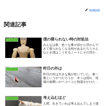
inukugi
関連記事
僕の寝られない時の対処法
ひとりごと
みんなは夜、色々な事が頭から浮かんで
きて寝られなくなる時があるだろうそん
なとき僕はこうするノートにその浮かん
できたことを書くのだ。文法も何もむち
ゃくちゃでもいいとにかく書いてみるそ
うするとモヤモヤの原因を客観的に見る
ことができ解決が早くなる...
昨日の外は
ひとりごと
昨日の外は大きな風が吹いていた。春一
番というやつだろうか、木々は揺れ、現
場の仮囲いがベコベコと熱湯をかけたシ
ンクのような音を鳴らすぐらい大きな風
だった。そして、僕の心にも同じような
風が吹いている、変化というやつか転職
はとりあえず面接のような...
考え込むほど
ひとりごと
人間、生きていれば考え込んでしまう場