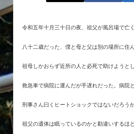
令和五年十月三十日の夜、祖父が風呂場で亡
八十二歳だった、僕と母と父は別の場所に住
祖母しかおらず近所の人と必死で助けようと
救急車で病院に運んだが手遅れだった。病院
刑事さん曰くヒートショックではないだろう
祖父の遺体は眠っているのかと勘違いするほ