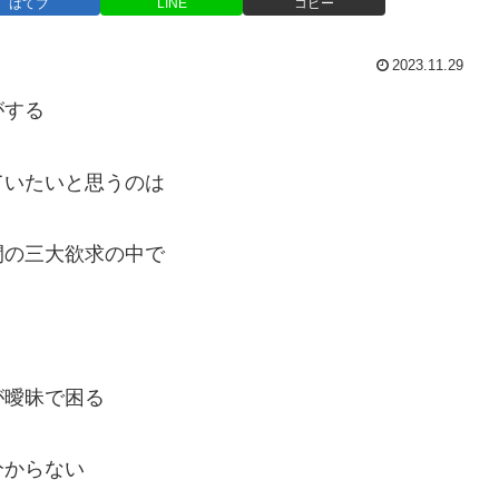
はてブ
LINE
コピー
2023.11.29
がする
ていたいと思うのは
間の三大欲求の中で
が曖昧で困る
分からない