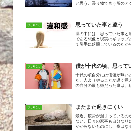
と思う、乗り物で言う所のアク
思っていた事と違う
ひとりごと
世の中には、思っていた事と
である想像と現実のギャップ
て勝手に落胆しているのだから
僕が十代の頃、思って
ひとりごと
十代の頃自分には価値が無い
た。人よりやることが遅く覚
の自分の最も嫌だった事は、駅
またまた起きにくい
ひとりごと
最近、疲労が溜まっているの
ない、日々の家事も自分なり
かからないものにし、夜はなる