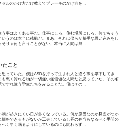
セルのかけ方だけ教えてブレーキのかけ方を...
違う事はよくある事だ。仕事にしろ、住む場所にしろ、何でもそう
というのは本当に残酷だ。まあ、それは僕らが勝手な思い込みをし
そりゃ何も言うことがない。本当に人間は無...
いたこと
と思っていた。僕はASDを持って生まれ人と違う事を卑下してき
えも悪く誇れる物が一切無い無価値な人間だと思っていた。その頃
ですれ違う学生たちをみることだ。僕はその...
か朝が起きにくい日が多くなっている。何が原因なのか見当がつか
に簡略できるもがないか工夫しているし昼の弁当もなるべく手間の
べく早く眠るようにしているのにも関わらず...