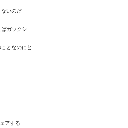
らないのだ
ればガックシ
のことなのにと
ェアする