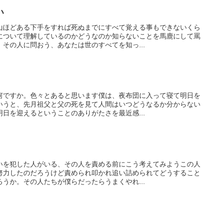
い
山ほどある下手をすれば死ぬまでにすべて覚える事もできないくら
について理解しているのかどうなのか知らないことを馬鹿にして罵
その人に問おう、あなたは世のすべてを知っ...
何ですか。色々とあると思います僕は、夜布団に入って寝て明日を
いうと、先月祖父と父の死を見て人間はいつどうなるか分からない
日を迎えるということのありがたさを最近感...
いを犯した人がいる、その人を責める前にこう考えてみようこの人
努力したのだろうけど責められ叩かれ追い詰められてどうすること
うか。その人たちが僕らだったらうまくやれ...