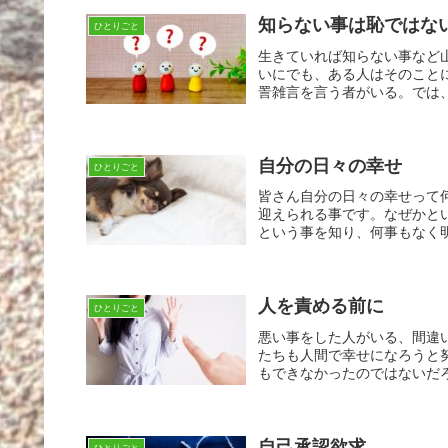
知らない事は恥ではな
ひとりごと
生きていれば知らない事など
いにでも、ある人はそのこと
詈雑言を言う者がいる。では、
自分の日々の幸せ
ひとりごと
皆さん自分の日々の幸せって
迎えられる事です。なぜかと
という事を知り、何事もなく明
人を責める前に
ひとりごと
悪い事をした人がいる、間違
たちも人間で幸せになろうと
もできなかったのではないだろ
自己承認欲求