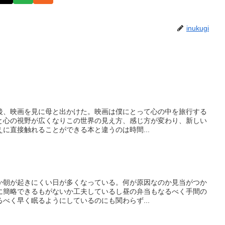
inukugi
後、映画を見に母と出かけた。映画は僕にとって心の中を旅行する
と心の視野が広くなりこの世界の見え方、感じ方が変わり、新しい
に直接触れることができる本と違うのは時間...
か朝が起きにくい日が多くなっている。何が原因なのか見当がつか
に簡略できるもがないか工夫しているし昼の弁当もなるべく手間の
べく早く眠るようにしているのにも関わらず...