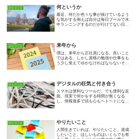
何というか
ひとりごと
最近、何だか色々な事が抜けているよう
な気がする例えば自分は毎日プールで水
中ランニングするのだが行けてない日が
何日かあったり、あまり自炊をしなくな
ったりブログを復活させたのに更新が休
みを挟んで2日以上できてなかったり※ち
なみに当ブログの更新休...
来年から
ひとりごと
僕は、来年から正社員になる。良いこと
ではある、しかし資格の勉強や仕事をも
う少し覚えてゆかなければならないそ
う、やることや、覚えることがもっと増
えるのだ。「この男なにを言ってるん
だ」と言われても仕方ないようなことを
言っているが僕は今、漠然とし...
デジタルの狂気と付き合う
ひとりごと
スマホは便利なツールだ、でも便利な反
面、現実で何かをする時間が無くなる
し、情報過多で頭も心もヘトヘトになっ
てしまう。「今の時代オフラインになる
こと自体がむずかしいのでは？」と、思
う今日この頃である。でも僕はそれから
逃れるために散歩をしたり、...
やりたいこと
ひとりごと
人間生きていれば、やりたいこと、達成
したいこと、ほしいものはいくらでも有