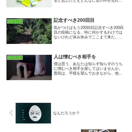
ると思ふたとえどんなに世の中が荒れて
ギスギスしていたとしても僕たちはやり
たいことがある。そしてそれを成そうと
して行動すると思ふ、お金や能力や条件
を揃わなくて気が滅入る事...
記念すべき200回目
ひとりごと
気がつけばもう200回目記念すべき200回
目の投稿になる、特に何かするわけでは
ないけれど休み休みでここまで来た。こ
こまでの道のりは本当に長かった、転職
からの一人暮らし、ブログの長期休止、
二回目の引っ越し、ブログの再開もうこ
のブログが始まって...
人は憎むべき相手を
ひとりごと
僕は思う、あなたは知らず知らずのうち
に憎むべき相手を探してはいませんか。
普段は、平穏を望んでおきながら、他人
の悪口に乗っかり伝言ゲームのように人
から人へ伝わり駄目な団結力が生まれし
まいには徒党を組んでその人を攻撃す
る。それがイジメとなるわけ...
なんだろうか？