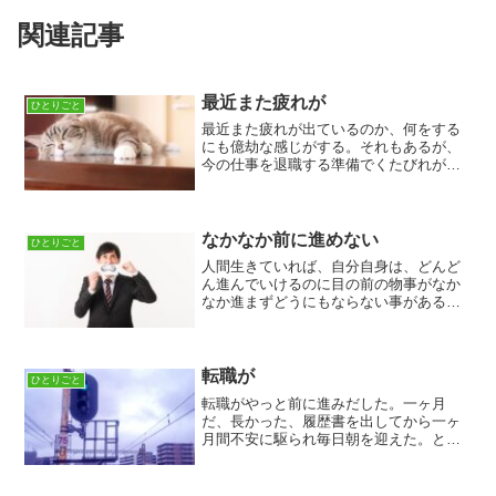
関連記事
最近また疲れが
ひとりごと
最近また疲れが出ているのか、何をする
にも億劫な感じがする。それもあるが、
今の仕事を退職する準備でくたびれが出
ているのか、どちらにせよ、疲れが出て
いる事は事実だ。なんだか、二重生活し
ているようで気持ち悪い僕は別に二重生
活は全然できる方だが今回...
なかなか前に進めない
ひとりごと
人間生きていれば、自分自身は、どんど
ん進んでいけるのに目の前の物事がなか
なか進まずどうにもならない事があると
思う。そんな時に限って不安や焦りでイ
ライラしたりくたびれが出ることがある
けれど、これは自分の力ではどうするこ
ともできない事情なので無...
転職が
ひとりごと
転職がやっと前に進みだした。一ヶ月
だ、長かった、履歴書を出してから一ヶ
月間不安に駆られ毎日朝を迎えた。とり
あえず、面接に進むことができる、あと
は、精一杯やっていくだけだ変わらぬ信
号機は今、赤から青に変わったのだ。こ