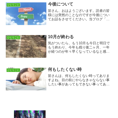
れから忙しくなる、はやる気...
今後について
ひとりごと
皆さん、おはようございます。読者の皆
様には突然のことなのですが今後につい
てお話をさせてください。当ブログ「今
日という線路を敷く」は毎日更新を心が
けてやっておりましたが、1週間の更新休
止期間中に考えに考えた末最近の自分自
身の仕事、ライフスタイ...
10月が終わる
ひとりごと
気がついたら、もう10月も今日と明日で
もう終わり、今年も残り後二ヶ月、一年
が経つのが年々早くなっているなと感じ
る今日この頃。つい最近まで暑い暑いと
言っていたのが嘘のように涼しさを感じ
る前に冬の足音が聞こえてきたので、ス
トーブを引っ張り出して...
何もしたくない時
ひとりごと
皆さんは、何もしたくない時ってありま
すよね。目の前にやらなきゃならない事
したい事があってもできない事ってあり
ますよねそしてこう言う「ああ、僕っ
て、私って、駄目だな」と自分を責め悪
循環に陥って、ただでさえ低いモチベー
ションが更にダウンしてゆく...