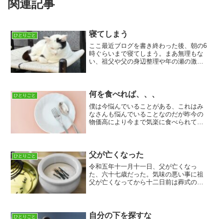
関連記事
寝てしまう
ひとりごと
ここ最近ブログを書き終わった後、朝の6
時ぐらいまで寝てしまう。まあ無理もな
い、祖父や父の身辺整理や年の瀬の激務
で参っているのかもしれない。本を読ま
ないと勉強しないと罪悪感にかられるし
なんだか自分の中の事が何も進んでいな
いような焦燥感に襲われ...
何を食べれば、、、
ひとりごと
僕は今悩んでいることがある、これはみ
なさんも悩んでいることなのだが昨今の
物価高により今まで気楽に食べられてい
たモノが食べられなくなっているという
ことだ。最近買い物に出るのがなんだか
憂鬱でかなわない今や楽しかった食事は
ただ、栄養を摂取するだけ...
父が亡くなった
ひとりごと
令和五年十一月十一日、父が亡くなっ
た、六十七歳だった。気味の悪い事に祖
父が亡くなってから十二日前は葬式の段
取りなどをしていたのに何事もなかった
のにと、僕たち家族は呆然としている。
祖母は、「おじいさんが引っ張って行っ
てしまった」と言っているが...
自分の下を探すな
ひとりごと