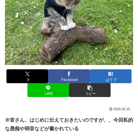
X
Facebook
はてブ
LINE
コピー
2026.05.16
※皆さん、はじめに
伝えて
おきたいのですが
、、今回私的
な愚痴や弱音などが書かれている