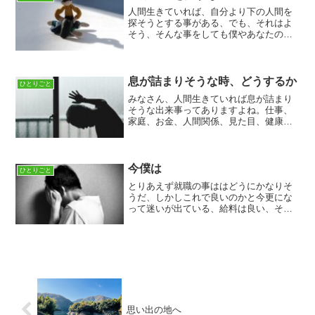
人間生きていれば、自分より下の人間を
探そうとする事がある、でも、それはよ
そう、そんな事をしても僕やあなたの人
生は良くなるどころか悪くなる他人を下
に見て悪口や文句を言ってもなんの利益
もないし一円にもならない。そんな事を
する暇があるなら、自分の...
息が詰まりそうな時、どうするか
ひとりごと
みなさん、人間生きていれば息が詰まり
そうな出来事ってありますよね。仕事、
家庭、お金、人間関係、見た目、健康、
将来のこと、まるでわんこそばのように
次々と空にになれば盛られでいつまでも
悩みが尽きなくて「ああ、どうにもなら
ない」となりますよねそん...
今僕は
ひとりごと
とりあえず就職の事ははどうにかなりそ
うだ、しかしこれで良いのかと今更にな
って迷いが出ている、給料は良い、そし
て会社の人たちも前々から付き合いのあ
る人たちだが、僕は、不安だ。自分には
願望がある、それを目指すことができる
のだろうかこう、毎日物書...
思い出の地へ